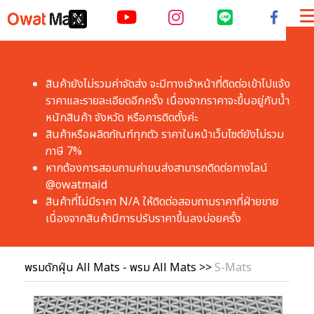
ME
สินค้ายังไม่รวมค่าจัดส่ง จะมีทางเจ้าหน้าที่ติดต่อเข้าไปแจ้ง
ราคาและรายละเอียดอีกครั้ง เนื่องจากราคาจะขึ้นอยู่กับน้ำ
หนักสินค้า จังหวัด หรือการติดตั้งค่ะ
สินค้าหรือผลิตภัณฑ์ทุกตัว ราคาในหน้าเว็บไซต์ยังไม่รวม
ภาษี 7% 
หากต้องการสอบถามค่าขนส่งสามารถติดต่อทางไลน์ 
@owatmaid
สินค้าที่ไม่มีราคา N/A ให้ติดต่อสอบถามราคาที่ฝ่ายขาย 
เนื่องจากสินค้ามีการปรับราคาขึ้นลงบ่อยครั้ง 
พรมดักฝุ่น All Mats - พรม All Mats
>>
S-Mats