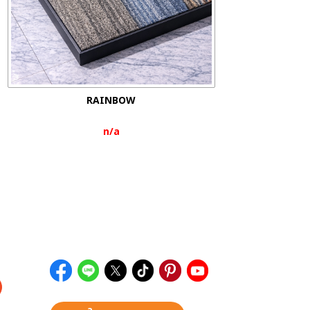
RAINBOW
n/a