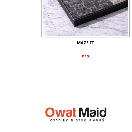
MAZE II
n/a