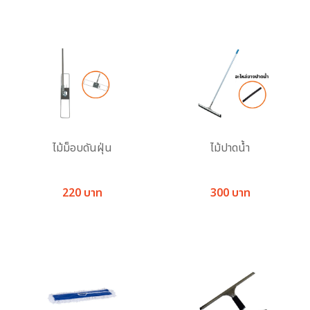
ไม้ม็อบดันฝุ่น
ไม้ปาดน้ำ
220
บาท
300
บาท