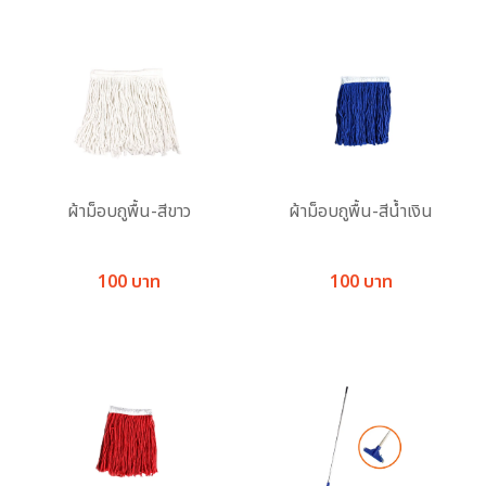
ผ้าม็อบถูพื้น-สีขาว
ผ้าม็อบถูพื้น-สีน้ำเงิน
100
บาท
100
บาท