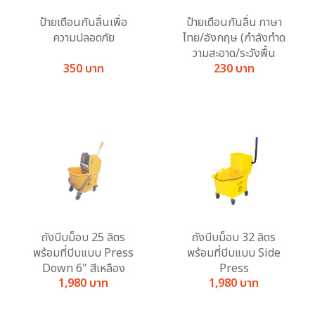
ป้ายเตือนกันลื่นเพื่อ
ป้ายเตือนกันลื่น ภาษา
ความปลอดภัย
ไทย/อังกฤษ (กำลังทำด
วามสะอาด/ระวังพื้น
350
บาท
230
บาท
เปียก)
ถังบีบม็อบ 25 ลิตร
ถังบีบม็อบ 32 ลิตร
พร้อมที่บีบแบบ Press
พร้อมที่บีบแบบ Side
Down 6" สีเหลือง
Press
1,980
บาท
1,980
บาท