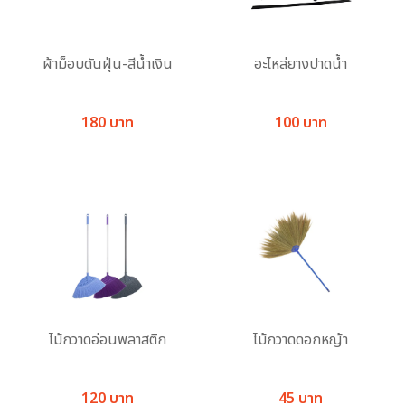
ผ้าม็อบดันฝุ่น-สีน้ำเงิน
อะไหล่ยางปาดน้ำ
180
บาท
100
บาท
ไม้กวาดอ่อนพลาสติก
ไม้กวาดดอกหญ้า
120
บาท
45
บาท