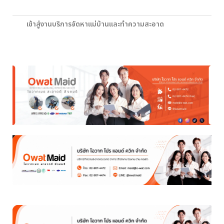
เข้าสู่งานบริการจัดหาแม่บ้านและทำความสะอาด
เข้