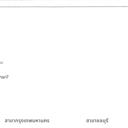
รม
ึกษา?
สาขากรุงเทพมหานคร
สาขาชลบุรี