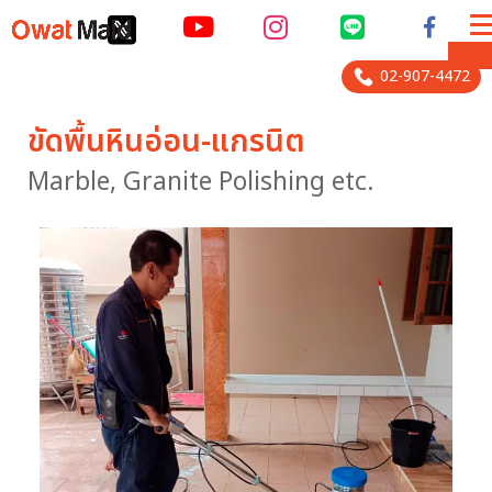
ME
02-907-4472
ขัดพื้นหินอ่อน-แกรนิต
Marble, Granite Polishing etc.